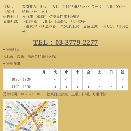
住所：
東京都品川区西五反田1丁目28番3号ハイラーク五反田1004号
祝祭日：
診療いたします。
診療科目：
入れ歯（義歯）治療専門歯科医院
最寄り駅：
JR山手線五反田駅 下車駅より徒歩2分
（都営地下鉄浅草線、東急池上線 五反田駅 下車駅より徒歩2
分）
TEL：03-3779-2277
■ 診療科目
入れ歯（義歯）治療専門歯科医院
■ 診療時間
月
火
水
木
金
土
日
祝
10:30～13:30
×
○
○
○
○
×
×
○
14:30～18:30
×
○
○
○
○
×
×
○
受付時間 10:30～18:30 祝祭日は診療 土曜、日曜、月曜休診