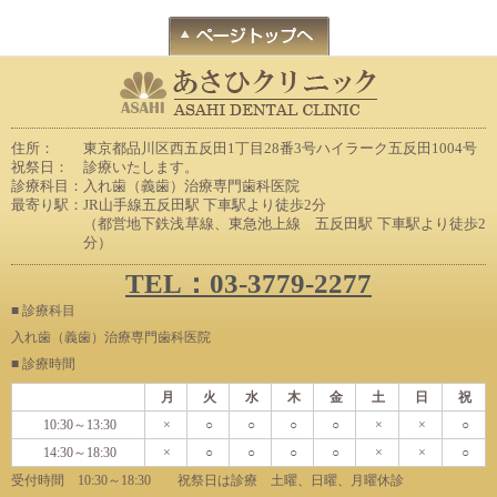
住所：
東京都品川区西五反田1丁目28番3号ハイラーク五反田1004号
祝祭日：
診療いたします。
診療科目：
入れ歯（義歯）治療専門歯科医院
最寄り駅：
JR山手線五反田駅 下車駅より徒歩2分
（都営地下鉄浅草線、東急池上線 五反田駅 下車駅より徒歩2
分）
TEL：03-3779-2277
■ 診療科目
入れ歯（義歯）治療専門歯科医院
■ 診療時間
月
火
水
木
金
土
日
祝
10:30～13:30
×
○
○
○
○
×
×
○
14:30～18:30
×
○
○
○
○
×
×
○
受付時間 10:30～18:30 祝祭日は診療 土曜、日曜、月曜休診