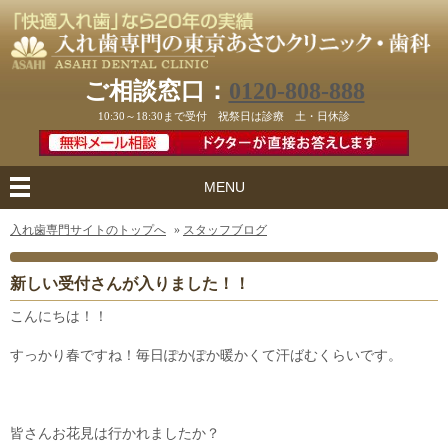
ご相談窓口：
0120-808-888
10:30～18:30まで受付 祝祭日は診療 土・日休診
MENU
入れ歯専門サイトのトップへ
»
スタッフブログ
新しい受付さんが入りました！！
こんにちは！！
すっかり春ですね！毎日ぽかぽか暖かくて汗ばむくらいです。
皆さんお花見は行かれましたか？