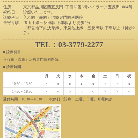
住所：
東京都品川区西五反田1丁目28番3号ハイラーク五反田1004号
祝祭日：
診療いたします。
診療科目：
入れ歯（義歯）治療専門歯科医院
最寄り駅：
JR山手線五反田駅 下車駅より徒歩2分
（都営地下鉄浅草線、東急池上線 五反田駅 下車駅より徒歩2
分）
TEL：03-3779-2277
■ 診療科目
入れ歯（義歯）治療専門歯科医院
■ 診療時間
月
火
水
木
金
土
日
祝
10:30～13:30
×
○
○
○
○
×
×
○
14:30～18:30
×
○
○
○
○
×
×
○
受付時間 10:30～18:30 祝祭日は診療 土曜、日曜、月曜休診